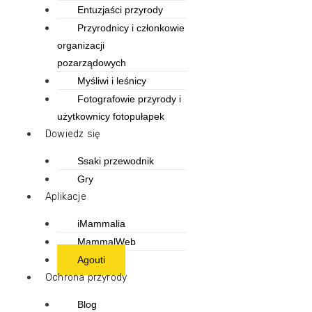
Entuzjaści przyrody
Przyrodnicy i członkowie
organizacji
pozarządowych
Myśliwi i leśnicy
Fotografowie przyrody i
użytkownicy fotopułapek
Dowiedz się
Ssaki przewodnik
Gry
Aplikacje
iMammalia
MammalWeb
Agouti
Ochrona przyrody
Blog