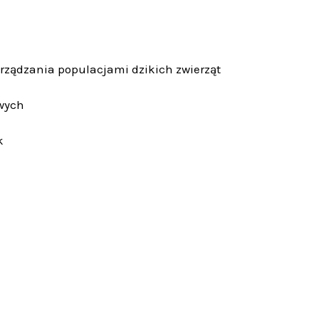
zarządzania populacjami dzikich zwierząt
owych
k