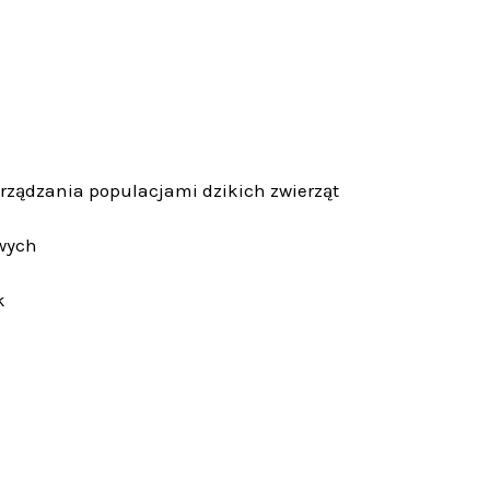
zarządzania populacjami dzikich zwierząt
owych
k