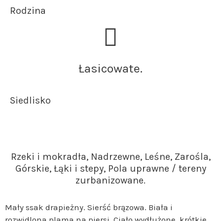
Rodzina
Łasicowate.
Siedlisko
Rzeki i mokradła, Nadrzewne, Leśne, Zarośla,
Górskie, Łąki i stepy, Pola uprawne / tereny
zurbanizowane.
Mały ssak drapieżny. Sierść brązowa. Biała i
rozwidlona plama na piersi. Ciało wydłużone, krótkie