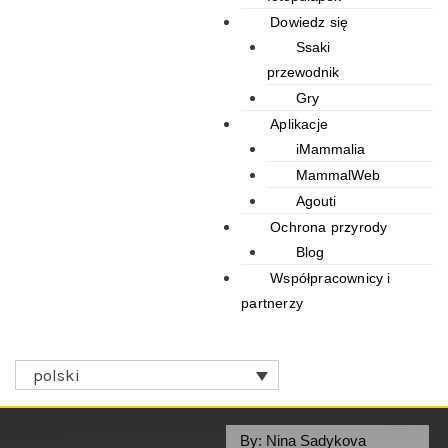
Dowiedz się
Ssaki
przewodnik
Gry
Aplikacje
iMammalia
MammalWeb
Agouti
Ochrona przyrody
Blog
Współpracownicy i
partnerzy
polski
By: Nina Sadykova