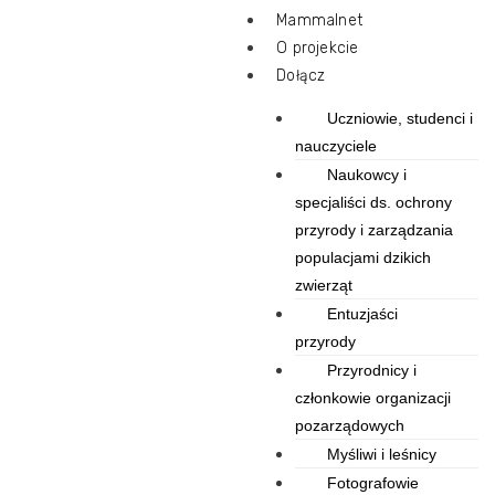
Mammalnet
O projekcie
Dołącz
Uczniowie, studenci i
nauczyciele
Naukowcy i
specjaliści ds. ochrony
przyrody i zarządzania
populacjami dzikich
zwierząt
Entuzjaści
przyrody
Przyrodnicy i
członkowie organizacji
pozarządowych
Myśliwi i leśnicy
Fotografowie