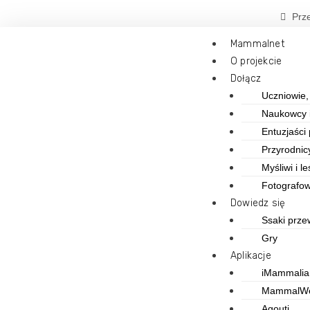
Prz
Mammalnet
O projekcie
Dołącz
Uczniowie,
Naukowcy i
Entuzjaści
Przyrodnic
Myśliwi i l
Fotografow
Dowiedz się
Ssaki prze
Gry
Aplikacje
iMammalia
MammalW
Agouti