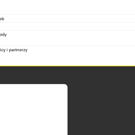
eb
rody
cy i partnerzy