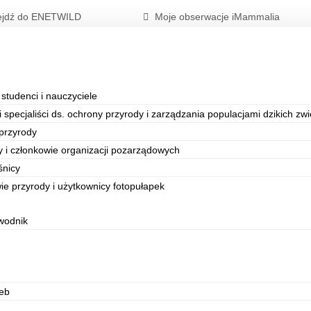
ejdź do ENETWILD
Moje obserwacje iMammalia
 studenci i nauczyciele
 specjaliści ds. ochrony przyrody i zarządzania populacjami dzikich zwi
 przyrody
y i członkowie organizacji pozarządowych
eśnicy
ie przyrody i użytkownicy fotopułapek
wodnik
eb