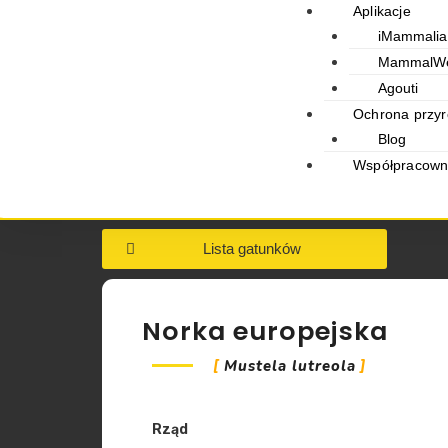
Aplikacje
iMammalia
MammalW
Agouti
Ochrona przy
Blog
Współpracowni
Lista gatunków
Norka europejska
Mustela lutreola
Rząd