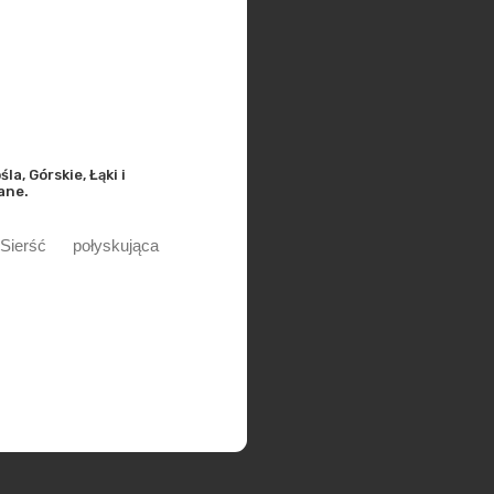
a, Górskie, Łąki i
ane.
ierść połyskująca