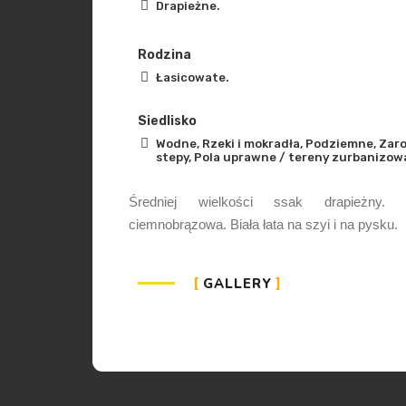
Drapieżne.
Rodzina
Łasicowate.
Siedlisko
Wodne, Rzeki i mokradła, Podziemne, Zarośl
stepy, Pola uprawne / tereny zurbanizow
Średniej wielkości ssak drapieżny. S
ciemnobrązowa. Biała łata na szyi i na pysku.
GALLERY