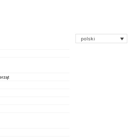
polski
erząt