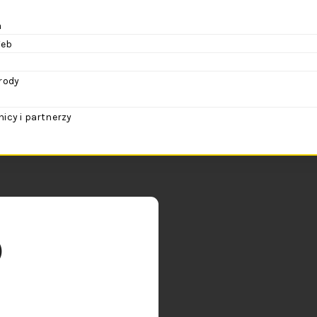
a
eb
rody
cy i partnerzy
)