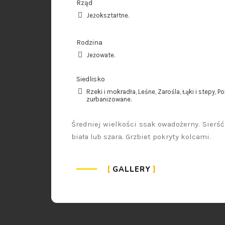
Rząd
Jeżokształtne.
Rodzina
Jeżowate.
Siedlisko
Rzeki i mokradła, Leśne, Zarośla, Łąki i stepy, P
zurbanizowane.
Średniej wielkości ssak owadożerny. Sierść
biała lub szara. Grzbiet pokryty kolcami.
GALLERY