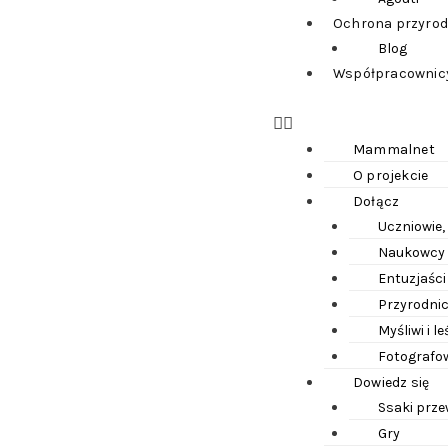
Ochrona przyrod
Blog
Współpracownicy
Mammalnet
O projekcie
Dołącz
Uczniowie,
Naukowcy i
Entuzjaści
Przyrodnic
Myśliwi i l
Fotografow
Dowiedz się
Ssaki prz
Gry