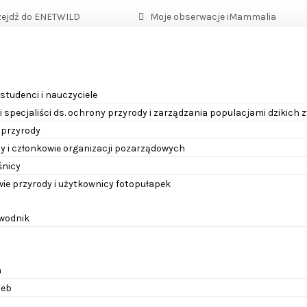
zejdź do ENETWILD
Moje obserwacje iMammalia
 studenci i nauczyciele
 specjaliści ds. ochrony przyrody i zarządzania populacjami dzikich 
 przyrody
y i członkowie organizacji pozarządowych
eśnicy
ie przyrody i użytkownicy fotopułapek
ewodnik
a
eb