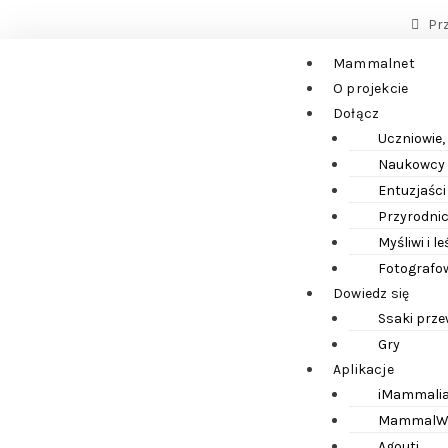
Pr
Mammalnet
O projekcie
Dołącz
Uczniowie,
Naukowcy i
Entuzjaści
Przyrodnic
Myśliwi i l
Fotografow
Dowiedz się
Ssaki prz
Gry
Aplikacje
iMammali
MammalW
Agouti