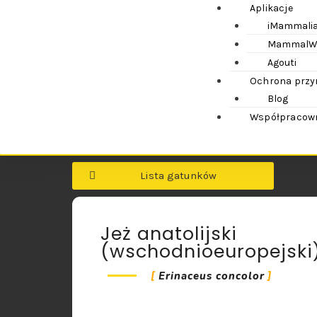
Aplikacje
iMammali
MammalW
Agouti
Ochrona przy
Blog
Współpracowni
Lista gatunków
Jeż anatolijski
(wschodnioeuropejski
Erinaceus concolor