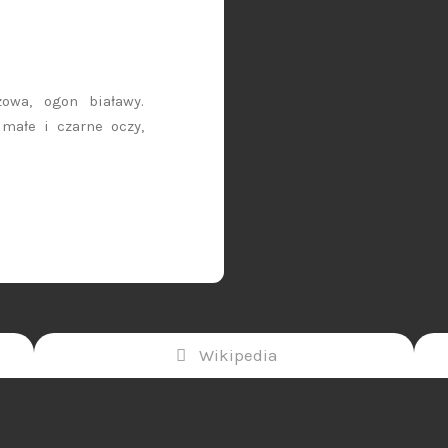
zowa, ogon białawy.
 małe i czarne oczy,
Wikipedia