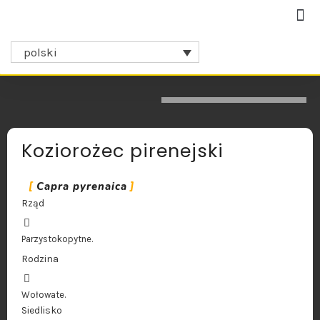
Współpracownicy i partnerzy
polski
Koziorożec pirenejski
Capra pyrenaica
Rząd
Parzystokopytne.
Rodzina
Wołowate.
Siedlisko