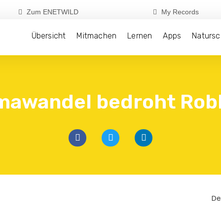
Zum ENETWILD
My Records
Übersicht
Mitmachen
Lernen
Apps
Natursc
imawandel bedroht Rob
De