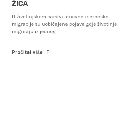
ŽICA
U životinjskom carstvu dnevne i sezonske
migracije su uobičajena pojava gdje životinje
migriraju iz jednog
Pročitaj više
28 veljače, 2022
0