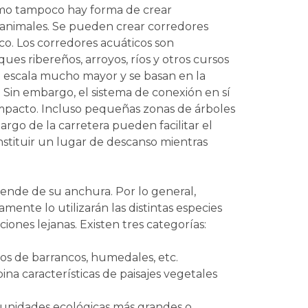
como tampoco hay forma de crear
e animales. Se pueden crear corredores
co. Los corredores acuáticos son
es ribereños, arroyos, ríos y otros cursos
a escala mucho mayor y se basan en la
. Sin embargo, el sistema de conexión en sí
ompacto. Incluso pequeñas zonas de árboles
largo de la carretera pueden facilitar el
nstituir un lugar de descanso mientras
pende de su anchura. Por lo general,
ente lo utilizarán las distintas especies
iones lejanas. Existen tres categorías:
os de barrancos, humedales, etc.
na características de paisajes vegetales
 unidades ecológicas más grandes o