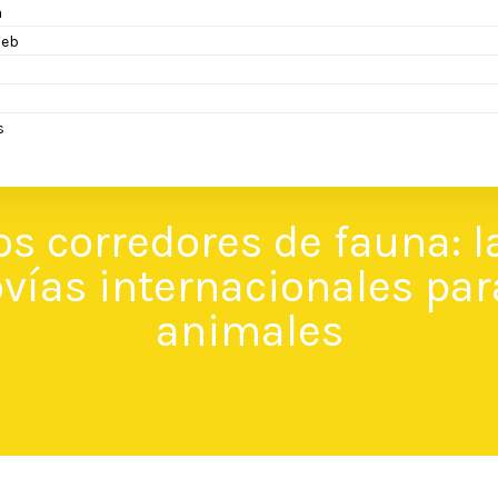
a
eb
s
os corredores de fauna: l
vías internacionales par
animales