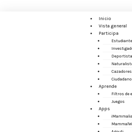
Inicio
Vista general
Participa
Estudiante
Investigad
Deportista
Naturalist
Cazadores,
Ciudadano
Aprende
Filtros de
Juegos
Apps
iMammali
MammalW
Agouti