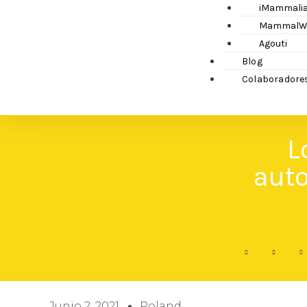
iMammali
MammalW
Agouti
Blog
Colaboradore
L
auto
Junio 2, 2021
Poland