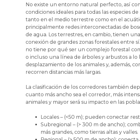
No existe un entorno natural perfecto, así 
condiciones ideales para todas las especies d
tanto en el medio terrestre como en el acuáti
principalmente redes interconectadas de bosqu
de agua. Los terrestres, en cambio, tienen un
conexión de grandes zonas forestales entre sí
no tiene por qué ser un complejo forestal c
o incluso una línea de árboles y arbustos a lo 
desplazamiento de los animales y, además, co
recorren distancias más largas.
La clasificación de los corredores también de
cuanto más ancho sea el corredor, más intensam
animales y mayor será su impacto en las poblac
Locales – (<50 m); pueden conectar rest
Subregional – (> 300 m de ancho); combi
más grandes, como tierras altas y valles.
Regional – (> 500 m de ancho); conecta