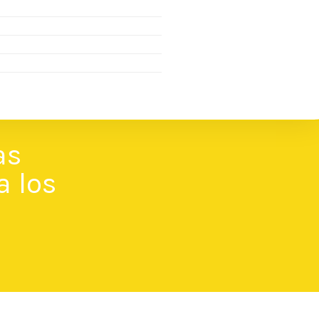
as
a los