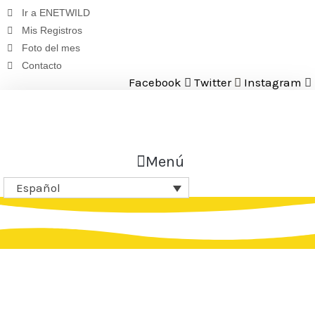
Saltar
Ir a ENETWILD
al
Mis Registros
contenido
Foto del mes
Contacto
Facebook
Twitter
Instagram
Menú
Español