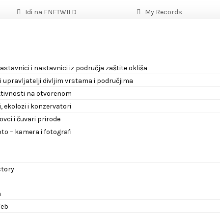
Idi na ENETWILD
My Records
astavnici i nastavnici iz područja zaštite okliša
 i upravljatelji divljim vrstama i područjima
aktivnosti na otvorenom
, ekolozi i konzervatori
lovci i čuvari prirode
oto – kamera i fotografi
ctory
a
eb