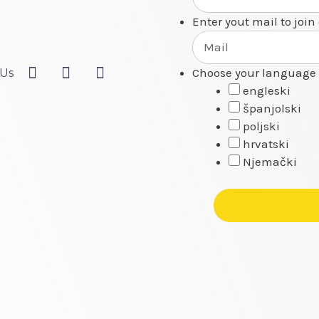
Enter yout mail to join
Choose your language 
 Us
engleski
španjolski
poljski
hrvatski
Njemački