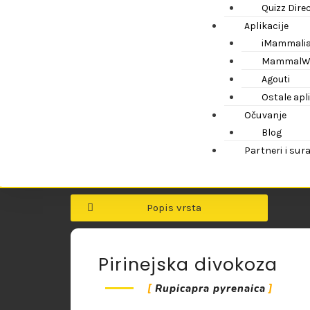
Quizz Dire
Aplikacije
iMammali
MammalW
Agouti
Ostale apl
Očuvanje
Blog
Partneri i sur
Popis vrsta
Pirinejska divokoza
Rupicapra pyrenaica