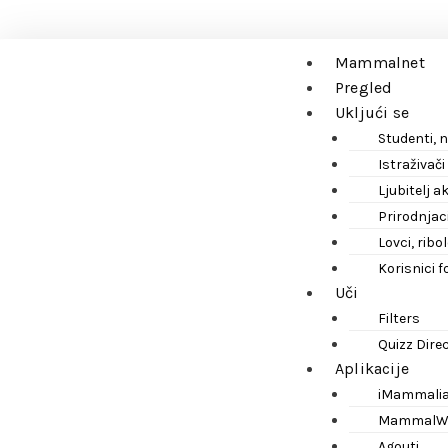
Mammalnet
Pregled
Ukljući se
Studenti, n
Istraživači
Ljubitelj 
Prirodnjaci
Lovci, ribo
Korisnici f
Uči
Filters
Quizz Dire
Aplikacije
iMammali
MammalW
Agouti