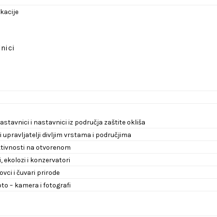
ikacije
dnici
astavnici i nastavnici iz područja zaštite okliša
 i upravljatelji divljim vrstama i područjima
aktivnosti na otvorenom
, ekolozi i konzervatori
lovci i čuvari prirode
oto – kamera i fotografi