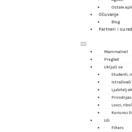
Ostale apl
Očuvanje
Blog
Partneri i sura
Mammalnet
Pregled
Ukljući se
Studenti, n
Istraživači
Ljubitelj 
Prirodnjaci
Lovci, ribo
Korisnici f
Uči
Filters