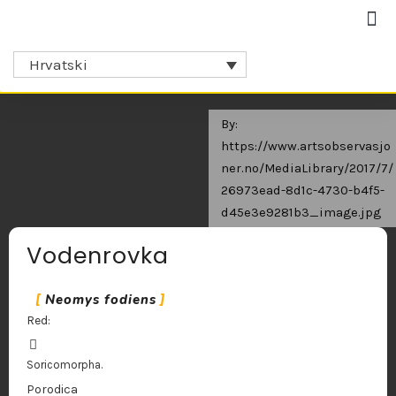
Hrvatski
By:
https://www.artsobservasjo
ner.no/MediaLibrary/2017/7/
26973ead-8d1c-4730-b4f5-
d45e3e9281b3_image.jpg
Vodenrovka
Neomys fodiens
Red:
Soricomorpha.
Porodica