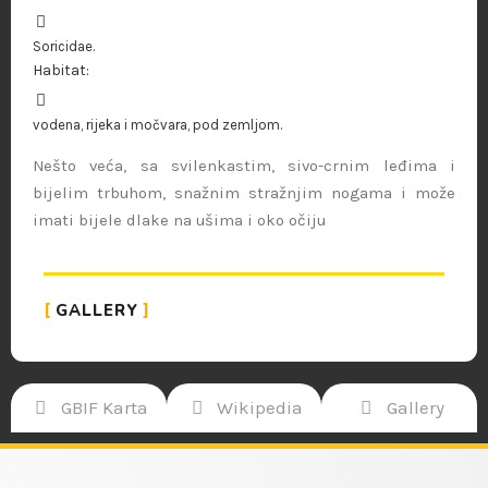
Soricidae.
Habitat:
vodena, rijeka i močvara, pod zemljom.
Nešto veća, sa svilenkastim, sivo-crnim leđima i
bijelim trbuhom, snažnim stražnjim nogama i može
imati bijele dlake na ušima i oko očiju
GALLERY
GBIF Karta
Wikipedia
Gallery