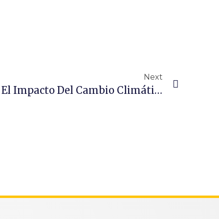
Next
Ciudadanos Vigilando El Impacto Del Cambio Climático Observando A Los Mamíferos