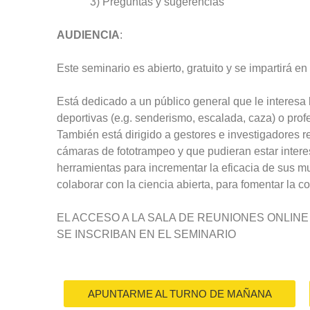
3) Preguntas y sugerencias
AUDIENCIA
:
Este seminario es abierto, gratuito y se impartirá en
Está dedicado a un público general que le interesa 
deportivas (e.g. senderismo, escalada, caza) o prof
También está dirigido a gestores e investigadores 
cámaras de fototrampeo y que pudieran estar intere
herramientas para incrementar la eficacia de sus m
colaborar con la ciencia abierta, para fomentar la c
EL ACCESO A LA SALA DE REUNIONES ONLINE
SE INSCRIBAN EN EL SEMINARIO
APUNTARME AL TURNO DE MAÑANA