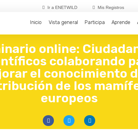
Ir a ENETWILD
Mis Registros
Inicio
Vista general
Participa
Aprende
nario online: Ciudada
entíficos colaborando p
orar el conocimiento d
tribución de los mamíf
europeos