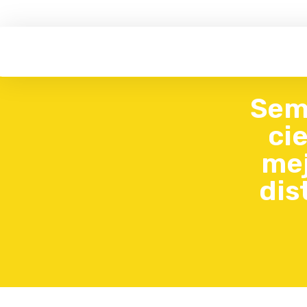
Semi
ci
mej
dis